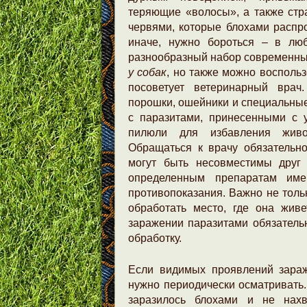
теряющие «волосы», а также ст
червями, которые блохами распро
иначе, нужно бороться – в люб
разнообразный набор современны
у собак
, но также можно восполь
посоветует ветеринарный врач
порошки, ошейники и специальны
с паразитами, принесенными с 
пилюли для избавления живо
Обращаться к врачу обязательно
могут быть несовместимы друг
определенным препаратам име
противопоказания. Важно не тольк
обработать место, где она жив
заражении паразитами обязатель
обработку.
Если видимых проявлений зараж
нужно периодически осматривать.
заразилось блохами и не нахв