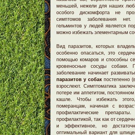
меньшей, нежели для наших лю
особого дискомфорта не проя
симптомов заболевания нет
гельминтов у людей является пор
можно избежать элементарным со
Вид паразитов, которых владел
особенно опасаться, это серде
помощью комаров и способны сер
кровеносные сосуды собаки. 
заболевание начинает развивать
паразитов у собак
постепенно (
взрослеют. Симптоматика заключ
потере им аппетитом, постоянном
кашле. Чтобы избежать этого
померанцам, начиная с возрас
профилактические препараты
профилактикой, так как от сердеч
и эффективное, но достаточн
оптимальный вариант для шпицев