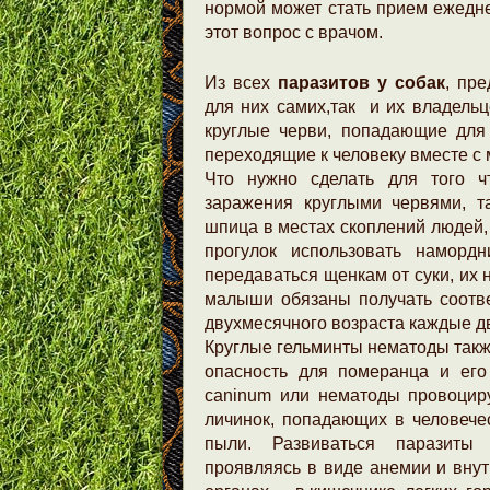
нормой может стать прием ежедне
этот вопрос с врачом.
Из всех
паразитов у собак
, пр
для них самих,так и их владель
круглые черви, попадающие для 
переходящие к человеку вместе с 
Что нужно сделать для того ч
заражения круглыми червями, т
шпица в местах скоплений людей, 
прогулок использовать намордн
передаваться щенкам от суки, их 
малыши обязаны получать соотв
двухмесячного возраста каждые д
Круглые гельминты нематоды такж
опасность для померанца и его
caninum или нематоды провоцир
личинок, попадающих в человечес
пыли. Развиваться паразиты
проявляясь в виде анемии и вну