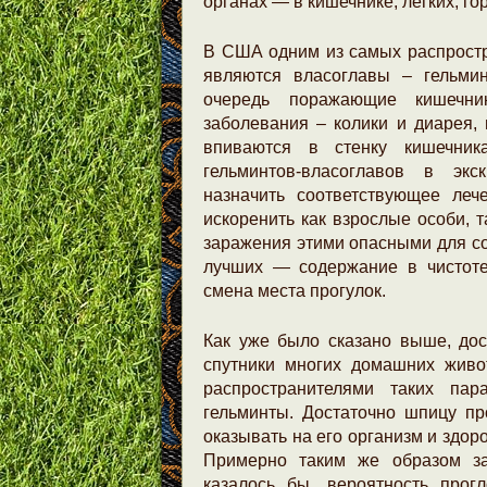
органах — в кишечнике, легких, г
В США одним из самых распрост
являются власоглавы – гельми
очередь поражающие кишечни
заболевания – колики и диарея, 
впиваются в стенку кишечник
гельминтов-власоглавов в эк
назначить соответствующее леч
искоренить как взрослые особи, т
заражения этими опасными для со
лучших — содержание в чистот
смена места прогулок.
Как уже было сказано выше, дос
спутники многих домашних живо
распространителями таких пар
гельминты. Достаточно шпицу про
оказывать на его организм и здор
Примерно таким же образом за
казалось бы, вероятность прог