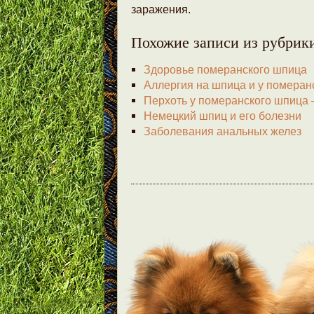
заражения.
Похожие записи из рубрик
Здоровье померанского шпица
Аллергия на шпица и у померан
Перхоть у померанского шпица 
Немецкий шпиц и его болезни
Заболевания анальных желез