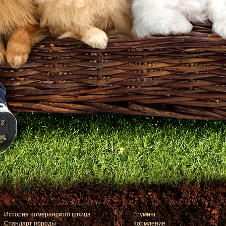
История померанского шпица
Груминг
Стандарт породы
Кормление