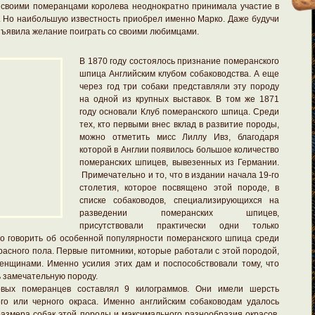
 своими померанцами королева неоднократно принимала участие в
. Но наибольшую известность приобрел именно Марко. Даже будучи
зъявила желание поиграть со своими любимцами.
В 1870 году состоялось признание померанского
шпица Английским клубом собаководства. А еще
через год три собаки представляли эту породу
на одной из крупных выставок. В том же 1871
году основали Клуб померанского шпица. Среди
тех, кто первыми внес вклад в развитие породы,
можно отметить мисс Лиллу Ивз, благодаря
которой в Англии появилось большое количество
померанских шпицев, вывезенных из Германии.
Примечательно и то, что в издании начала 19-го
столетия, которое посвящено этой породе, в
списке собаководов, специализирующихся на
разведении померанских шпицев,
присутствовали практически одни только
о говорить об особенной популярности померанского шпица среди
асного пола. Первые питомники, которые работали с этой породой,
нщинами. Именно усилия этих дам и поспособствовали тому, что
 замечательную породу.
вых померанцев составлял 9 килограммов. Они имели шерсть
го или черного окраса. Именно английским собаководам удалось
азмера собак этой породы и максимального разнообразия окрасов.