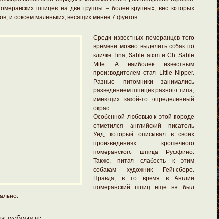
омеранских шпицев на две группы – более крупных, вес которых
ов, и совсем маленьких, весящих менее 7 фунтов.
Среди известных померанцев того
времени можно выделить собак по
кличке Tina, Sable atom и Ch. Sable
Mite. А наиболее известным
производителем стал Little Nipper.
Разные питомники занимались
разведением шпицев разного типа,
имеющих какой-то определенный
окрас.
Особенной любовью к этой породе
отметился английский писатель
Уид, который описывал в своих
произведениях крошечного
померанского шпица Руффино.
Также, питал слабость к этим
собакам художник Гейнсборо.
Правда, в то время в Англии
померанский шпиц еще не был
ально.
з рубрики: