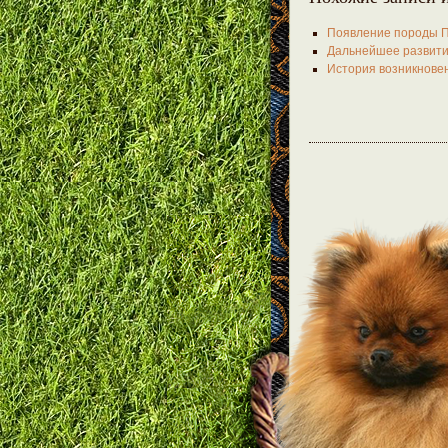
Появление породы П
Дальнейшее развити
История возникнове