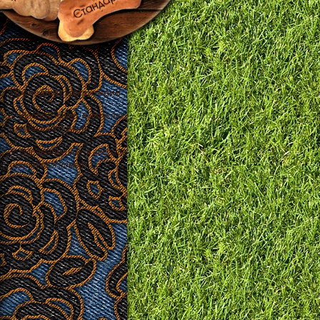
Последние коментарии
Добрый вечер, в августе
ожидается помет …
Здравствуйте, в августе
ожидается помет …