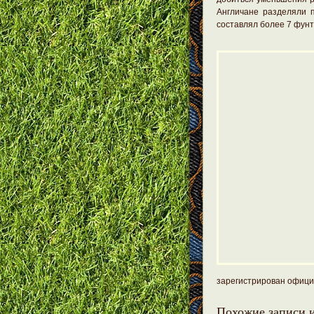
Англичане разделяли п
составлял более 7 фунт
зарегистрирован офици
Похожие записи и