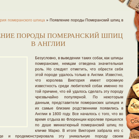
рия померанского шпица
»
Появление породы Померанский шпиц в
ЕНИЕ ПОРОДЫ ПОМЕРАНСКИЙ ШПИЦ
В АНГЛИИ
Безусловно, в выведении таких собак, как шпицы
померанские, немцам отведена значительная
роль. Но следует отметить, что обрести себя
этой породе удалось только в Англии. Известно,
что королева Виктория имеет огромную
известность среди любителей собак именно по
той причине, что ей удалось сделать эту породу
чрезвычайно популярной. По некоторым
данным, представители померанских шпицев и
их самые близкие родственники появились в
Англии в 1800 году. Все началось с того, что во
время отдыха во Флоренции королеве пришелся
по душе миниатюрный померанский шпиц по
кличке Марко. В итоге Виктория забрала его с
де и продемонстрировала эту уникальную породу своим