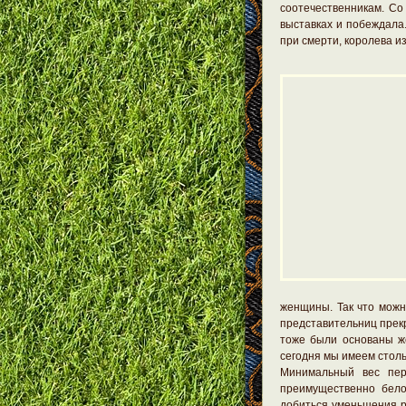
соотечественникам. Со
выставках и побеждала
при смерти, королева и
женщины. Так что можн
представительниц прекр
тоже были основаны же
сегодня мы имеем столь
Минимальный вес пер
преимущественно бело
добиться уменьшения р