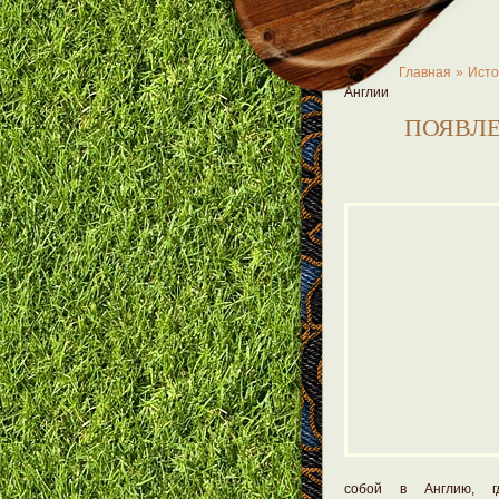
Главная »
Исто
Англии
ПОЯВЛ
собой в Англию, г