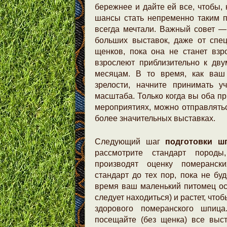
бережнее и дайте ей все, чтобы, 
шансы стать непременно таким 
всегда мечтали. Важный совет —
больших выставок, даже от спе
щенков, пока она не станет взр
взрослеют приблизительно к дву
месяцам. В то время, как ваш
зрелости, начните принимать у
масштаба. Только когда вы оба п
мероприятиях, можно отправлять
более значительных выставках.
Следующий шаг
подготовки ш
рассмотрите стандарт породы
производят оценку померанск
стандарт до тех пор, пока не буд
время ваш маленький питомец ост
следует находиться) и растет, что
здорового померанского шпица
посещайте (без щенка) все выст